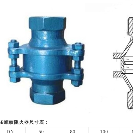
GB
螺纹
阻火器尺寸表：
DN
50
80
100