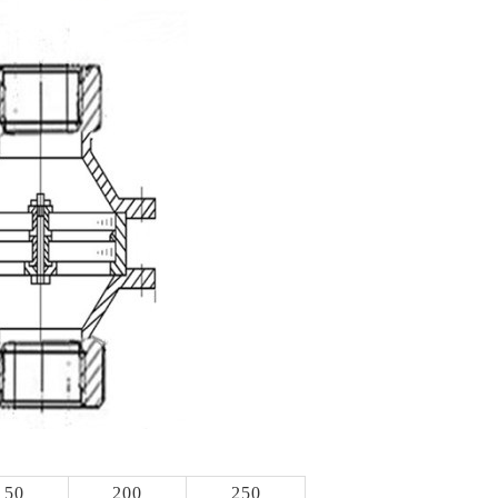
150
200
250