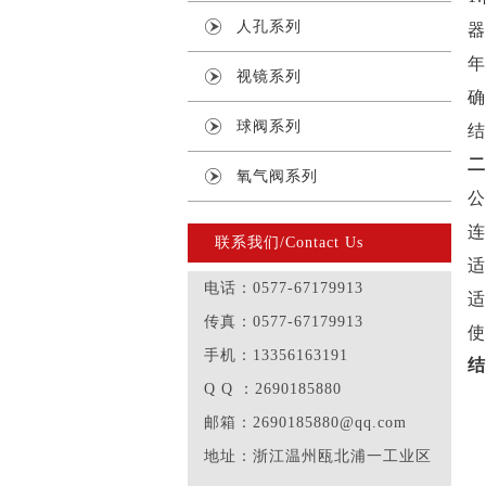
人孔系列
器
年
视镜系列
确
球阀系列
结
二
氧气阀系列
公
连
联系我们/Contact Us
适
电话：0577-67179913
适
传真：0577-67179913
使
手机：13356163191
结
Q Q ：2690185880
邮箱：2690185880@qq.com
地址：浙江温州瓯北浦一工业区