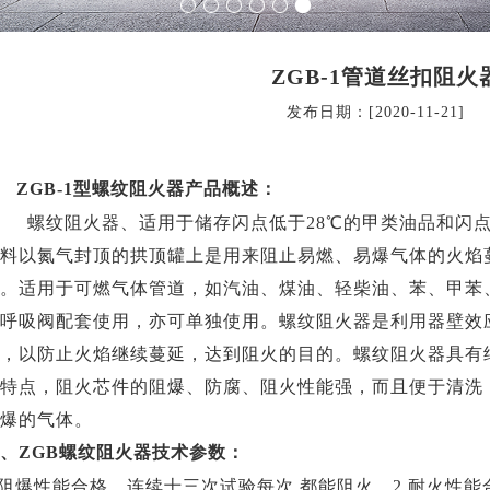
ZGB-1管道丝扣阻火
发布日期：[2020-11-21]
ZGB
-1型
螺纹
阻火器产品概述
：
螺纹阻火器、
适用于储存闪点低于28℃的甲类油品和闪
料以氮气封顶的拱顶罐上
是用来阻止易燃、易爆气体的火焰
。适用于可燃气体管道，如汽油、煤油、轻柴油、苯、甲苯
呼吸阀配套使用，亦可单独使用。
螺纹
阻火器是利用器壁效
，以防止火焰继续蔓延，达到阻火的目的。螺纹阻火器具有
特点，阻火芯件的阻爆、防腐、阻火性能强，而且便于清洗
爆的气体。
、
ZGB
螺纹
阻火器技术参数：
.阻爆性能合格，连续十三次试验每次 都能阻火。2.耐火性